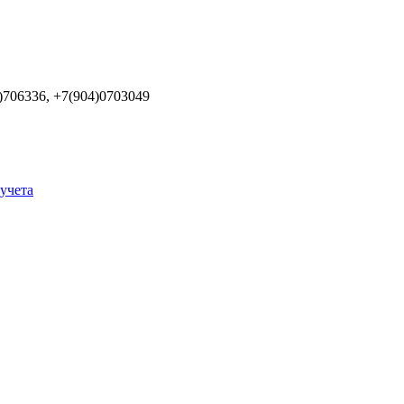
)706336, +7(904)0703049
учета